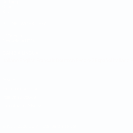
Sorteggi
Gironi
Stat.
SITI NETWORK UEFA
UEFA.com
Fondazione UEFA
CAMBIA LINGUA
Italiano
English
Français
Deutsch
Русский
Español
Italiano
P
Privacy
Termini e condizioni
Politica sui cookie
Impostazioni Privacy
© 1998-2026 UEFA. Tutti i diritti riservati