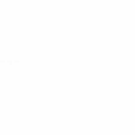
Notizie
Storia
Dettagli
ortuguês