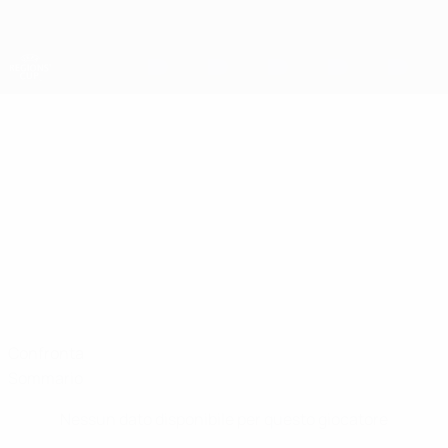
Passa
al
contenuto
principale
Coppa della Regioni UEFA
MATE
Mate Ivetić Stat.
IVETIĆ
Rijeka
Confronta
Sommario
Nessun dato disponibile per questo giocatore