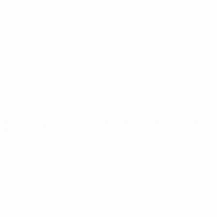
Sorteggi
Notizie
Gironi
Storia
Stat.
Dettagli
SITI
NETWORK
UEFA
UEFA.com
Fondazione
UEFA
CAMBIA LINGUA
Italiano
English
Français
Deutsch
Русский
Español
Italiano
Português
Privacy
Termini e condizioni
Politica sui cookie
Impostazioni Privacy