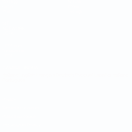
Sorteggi
Notizie
Gironi
Storia
Stat.
Dettagli
SITI
NETWORK
UEFA
UEFA.com
Fondazione
UEFA
CAMBIA LINGUA
Italiano
English
Français
Deutsch
Русский
Español
Italiano
Português
Privacy
Termini e condizioni
Politica sui cookie
Impostazioni Privacy