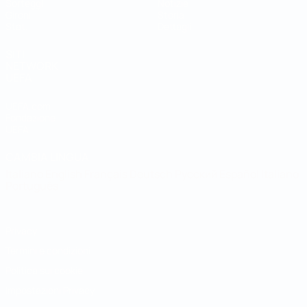
Sorteggi
Notizie
Gironi
Storia
Stat.
Dettagli
SITI
NETWORK
UEFA
UEFA.com
Fondazione
UEFA
CAMBIA LINGUA
Italiano
English
Français
Deutsch
Русский
Español
Italiano
Português
Privacy
Termini e condizioni
Politica sui cookie
Impostazioni Privacy