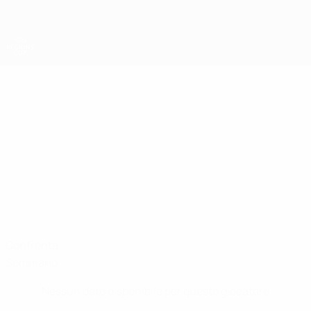
Passa
al
contenuto
principale
Coppa della Regioni UEFA
ALEXANDRU
Alexandru Juncan Stat.
JUNCAN
Romanian Amateur Football Squad
Confronta
Sommario
Nessun dato disponibile per questo giocatore