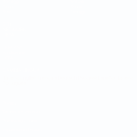
Sorteggi
Notizie
Gironi
Storia
Stat.
Dettagli
SITI
NETWORK
UEFA
UEFA.com
Fondazione
UEFA
CAMBIA LINGUA
Italiano
English
Français
Deutsch
Русский
Español
Italiano
Português
Privacy
Termini e condizioni
Politica sui cookie
Impostazioni Privacy