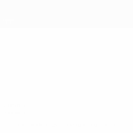
Passa
al
contenuto
principale
Coppa della Regioni UEFA
JOÃO PEREIRA
João Pereira Stat.
Lisboa
Confronta
Sommario
Nessun dato disponibile per questo giocatore