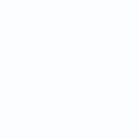
Sorteggi
Notizie
Gironi
Storia
Stat.
Dettagli
SITI
NETWORK
UEFA
UEFA.com
Fondazione
UEFA
CAMBIA LINGUA
Italiano
English
Français
Deutsch
Русский
Español
Italiano
Português
Privacy
Termini e condizioni
Politica sui cookie
Impostazioni Privacy