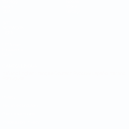
Sorteggi
Notizie
Gironi
Storia
Stat.
Dettagli
SITI
NETWORK
UEFA
UEFA.com
Fondazione
UEFA
CAMBIA LINGUA
Italiano
English
Français
Deutsch
Русский
Español
Italiano
Português
Privacy
Termini e condizioni
Politica sui cookie
Impostazioni Privacy