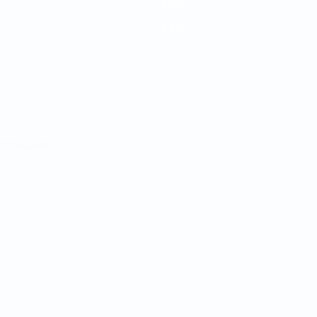
Notizie
Storia
Dettagli
ortuguês