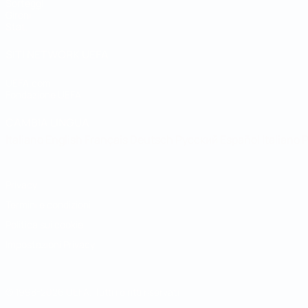
Sorteggi
Gironi
Stat.
SITI NETWORK UEFA
UEFA.com
Fondazione UEFA
CAMBIA LINGUA
Italiano
English
Français
Deutsch
Русский
Español
Italiano
P
Privacy
Termini e condizioni
Politica sui cookie
Impostazioni Privacy
© 1998-2026 UEFA. Tutti i diritti riservati