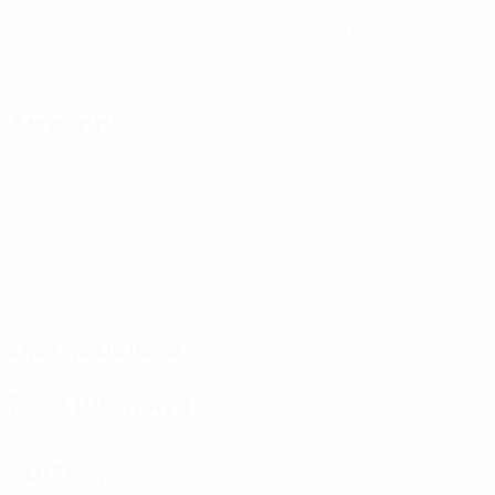
Gol
Gol subiti
1,5 media a partita
4
0
Cartellini gialli
Cartellini rossi
2 media a partita
Attacchi
Distribuzione
Fase difensiva
Portieri