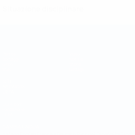
Situazione disciplinare
Coppa della Regioni UEFA
Partite
Video
Sorteggi
Notizie
Gironi
Storia
Stat.
Dettagli
SITI
NETWORK
UEFA
UEFA.com
Fondazione
UEFA
CAMBIA LINGUA
Italiano
English
Français
Deutsch
Русский
Español
Italiano