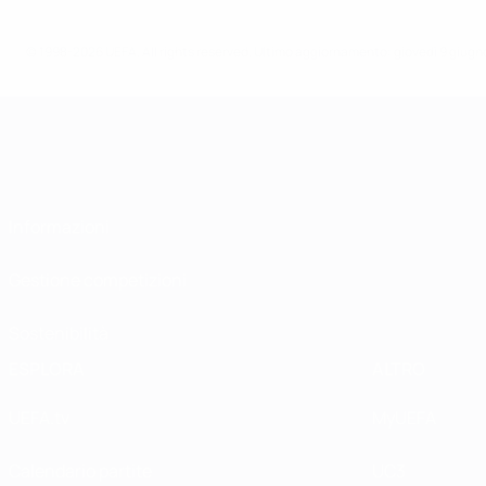
© 1998-2026 UEFA. All rights reserved.
Ultimo aggiornamento: giovedì 9 giugn
Informazioni
Gestione competizioni
Sostenibilità
ESPLORA
ALTRO
UEFA.tv
MyUEFA
Calendario partite
UC3