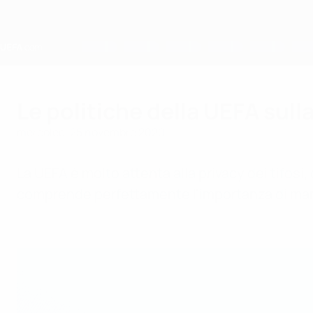
Passa
al
contenuto
principale
Home
Le politiche della UEFA sull
mercoledì 25 novembre 2020
La UEFA è molto attenta alla privacy dei tifosi, d
comprende perfettamente l'importanza di manten