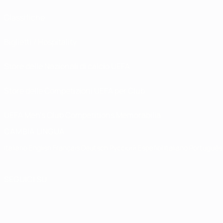
Classifiche
Biglietti / Hospitality
Store delle Nazionali di calcio UEFA
Store delle Competizioni UEFA per Club
UEFA Men's Club Competitions Memorabilia
CAMBIA LINGUA
Italiano
English
Français
Deutsch
Русский
Español
Italiano
Português
SEGUICI SU