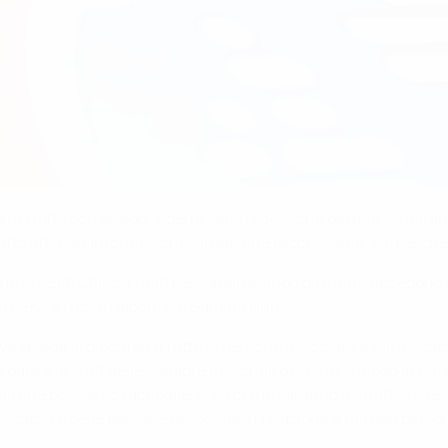
formità con le leggi vigenti sulla protezione dei dati - a garantir
guito ulteriori informazioni sui dati che raccogliamo, sul perc
la UEFA utilizza i dati personali quando gli utenti accedono ai 
i UEFA e i nostri giochi sul Gaming Hub
 spiega ai giocatori e tutte le persone associate a tali giocato
 gara e lo staff delle squadre nazionali o di club, il modo in cui
sonali che possiamo raccogliere, su come saranno trattati, sui 
giocatori e delle persone associate in relazione a tali dati person