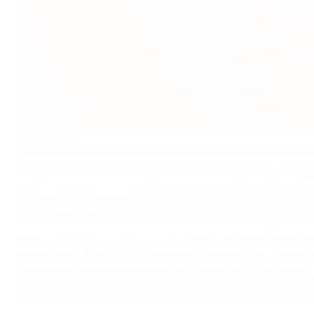
©Getty Images
La UEFA è molto attenta - nel corso delle sue attività e in con
dati personali, nonché a rispettare la vostra privacy. Di se
Politica sulla privacy UEFA
– Questa informativa spiega come 
network, comunicano con la UEFA, utilizzano le app ufficial
Politica sulla privacy dei giocatori UEFA
– Questo informativa
UEFA o sotto contratto con la UEFA), compresi gli ufficiali di
L'informativa fornisce dettagli sulle tipologie di dati per
questi dati verranno conservati. Spiega inoltre i diritti dei 