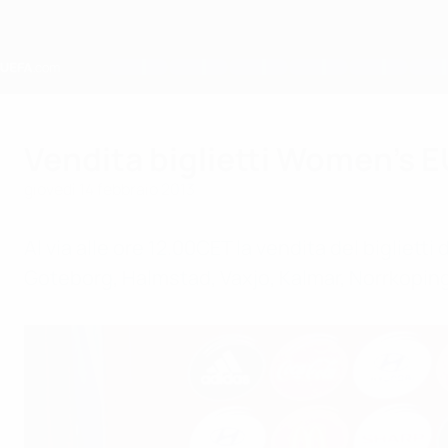
Passa
al
contenuto
principale
Home
Vendita biglietti Women's 
giovedì 14 febbraio 2013
Al via alle ore 12.00CET la vendita del bigliett
Goteborg, Halmstad, Vaxjo, Kalmar, Norrkoping