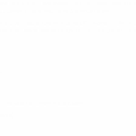
son ha dichiarato: "Non vediamo l'ora di accogliere folle di tifo
rezzi contenuti dei biglietti ne sono la dimostrazione”.
gliandi per ciascuna partita. Il torneo UEFA Women's EURO 201
 Norvegia, Olanda, Islanda (Gruppo B), Francia, Inghilterra, Ru
€23)
e città sede e al numero indicato sotto
quadra)