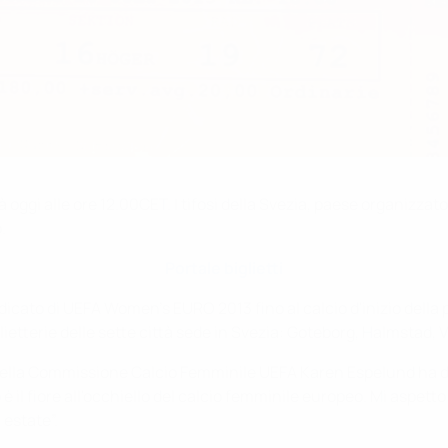
oggi alle ore 12.00CET. I tifosi della Svezia, paese organizzator
.
Portale biglietti
dedicato di UEFA Women's EURO 2013 fino al calcio d'inizio della p
ietterie delle sette città sede in Svezia: Goteborg, Halmstad, 
a Commissione Calcio Femminile UEFA Karen Espelund ha dichiar
l fiore all'occhiello del calcio femminile europeo. Mi aspett
estate”.