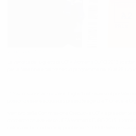
Vendita biglietti Women's EURO
©Bildbyrån
La vendita dei biglietti di UEFA Women's EURO 2013 scatterà 
per la fase finale del torneo in programma dal 10 al 28 luglio
I tifosi possono acquistare i biglietti attraverso il portale 
possono essere acquistati presso le agenzie Ticnet e le bigl
Membro della Commissione Esecutiva UEFA e presidente dell
momento chiave verso UEFA Women’s EURO 2013. Il torneo è i
calcio per l'importante appuntamento UEFA della prossima 