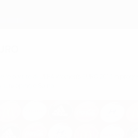
EURO
i delle partite di UEFA Women's EURO 2013 in program
, Linkoping e Solna.