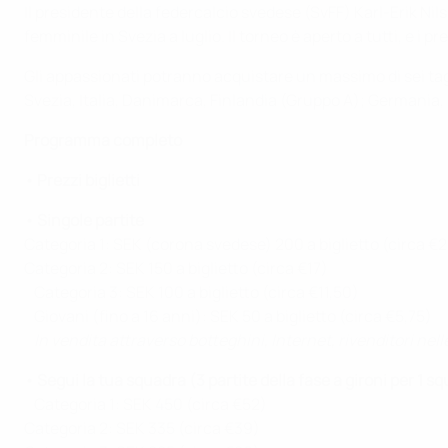
Il presidente della federcalcio svedese (SvFF) Karl-Erik Nils
femminile in Svezia a luglio. Il torneo è aperto a tutti, e i p
Gli appassionati potranno acquistare un massimo di sei ta
Svezia, Italia, Danimarca, Finlandia (Gruppo A); Germania,
Programma completo
• Prezzi biglietti
• Singole partite
Categoria 1: SEK (corona svedese) 200 a biglietto (circa 
Categoria 2: SEK 150 a biglietto (circa €17)
Categoria 3: SEK 100 a biglietto (circa €11,50)
Giovani (fino a 16 anni): SEK 50 a biglietto (circa €5,75)
In vendita attraverso botteghini, Internet, rivenditori nell
• Segui la tua squadra (3 partite della fase a gironi per 1 s
Categoria 1: SEK 450 (circa €52)
Categoria 2: SEK 335 (circa €39)