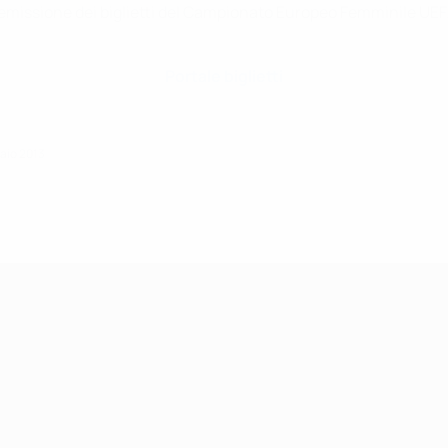
ell'emissione dei biglietti del Campionato Europeo Femminile UE
Portale biglietti
aio 2013