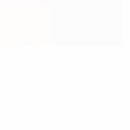
e, e di tutto il mondo sono invitati a richiedere un posto
artita selezionata, e fino a esaurimento tagliandi. I biglietti
Vaxjo, Kalmar, Norrkoping, Linkoping e Solna.
ato: "Il lancio della vendita dei biglietti è un
o un pubblico numeroso negli stadi e una grande festa del