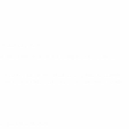
o all'accompagnatore.
er ulteriori informazioni, si prega di prendere visione del
etti per ogni partita in una categoria di prezzo. I pacchetti-
013-biljetter /913292 o telefonando il call centre: +46 (0)
ella partita selezionata