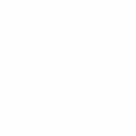
ordine
per tifosi con sedia a rotelle. Sarà fornito un biglietto gratuit
dio o il call centre Ticnet AB (telefono: +46 (0) 77 170 70 70). P
esta. Ciascun richiedente può richiedere un massimo di sei bigli
i visitando Ticnet a http://www.ticnet.se/artist/uefa-dam-em-2
 documento con le domande più frequenti
am-em-2013-biljetter/913292 – Aperto fino al calcio d'inizio d