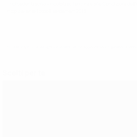
I richiedenti sono vincolati ai Termini e alle Condizioni d
http://svenskfotboll.se/damem2013.
© 1998-2026 UEFA. All rights reserved.
Ultimo aggiornamento: giovedì 14 febbr
Scelti per te