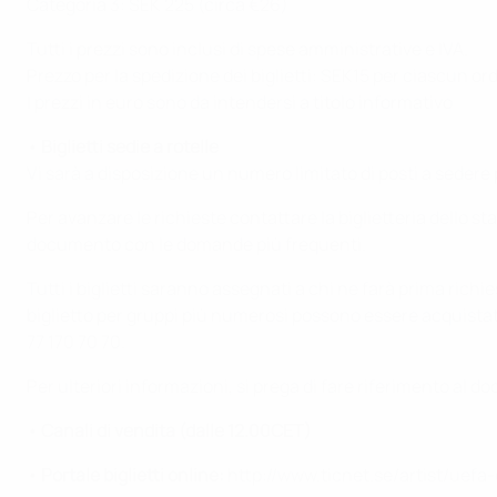
Categoria 3: SEK 225 (circa €26)
Tutti i prezzi sono inclusi di spese amministrative e IVA.
Prezzo per la spedizione dei biglietti: SEK15 per ciascun 
I prezzi in euro sono da intendersi a titolo informativo
• Biglietti sedie a rotelle
Vi sarà a disposizione un numero limitato di posti a sedere 
Per avanzare le richieste contattare la biglietteria dello sta
documento con le domande più frequenti.
Tutti i biglietti saranno assegnati a chi ne farà prima richi
biglietto per gruppi più numerosi possono essere acquistat
77 170 70 70.
Per ulteriori informazioni, si prega di fare riferimento al
• Canali di vendita (dalle 12.00CET)
• Portale biglietti online:
http://www.ticnet.se/artist/uefa-d