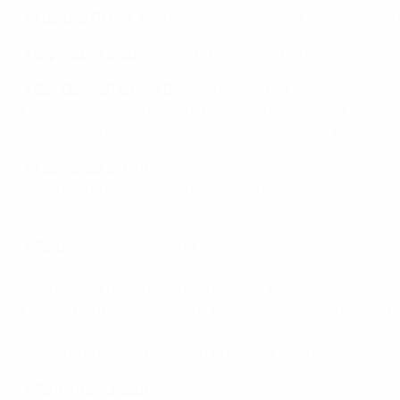
• Agenzie Ticnet:
Aperto fino al giorno della finale: vedere
• Biglietterie stadi:
Vedere http://svenskfotball.se/damem201
• Call Centre Ticnet AB:
+46 (0) 77 170 70 70
Ciascun richiedente può richiedere un massimo di sei bigliet
contattare il call centre Ticnet AB o le rispettive biglietterie
• Assistenza clienti
Le richieste di informazioni vanno indirizzate al rappresen
EURO 2013:
• Telefono:
Ticnet AB (lingue parlate: inglese e svedese).
Chiamata nazionale (dalla Svezia): 077 170 70 70
Chiamata internazionale (da fuori Svezia): +46 (0) 77 170 
Orario di lavoro: 08.00–20.00CET da lunedì a venerdì
• Termini e condizioni