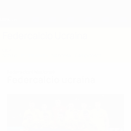
Passa
al
contenuto
principale
Home
Federcalcio Ucraina
UKR
Notizie
Informazioni
Nazionali
Campionato
Federazioni Nazionali
Federcalcio ucraina