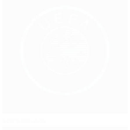
‘Il calcio apre i cuori’