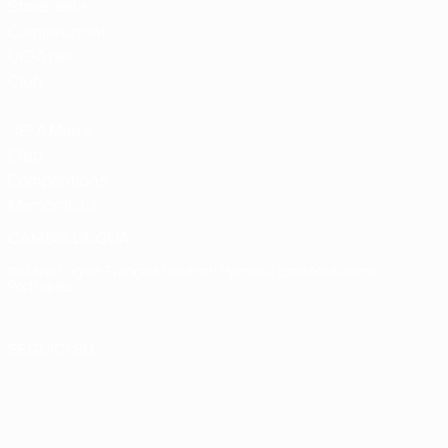
Store delle
Competizioni
UEFA per
Club
UEFA Men's
Club
Competitions
Memorabilia
CAMBIA LINGUA
Italiano
English
Français
Deutsch
Русский
Español
Italiano
Português
SEGUICI SU