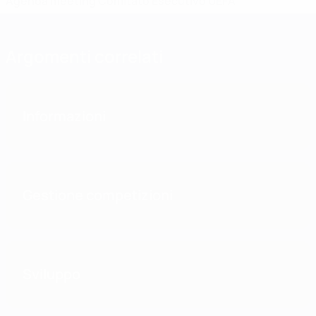
Agenda meeting Comitato Esecutivo UEFA
Argomenti correlati
Informazioni
Gestione competizioni
Sviluppo