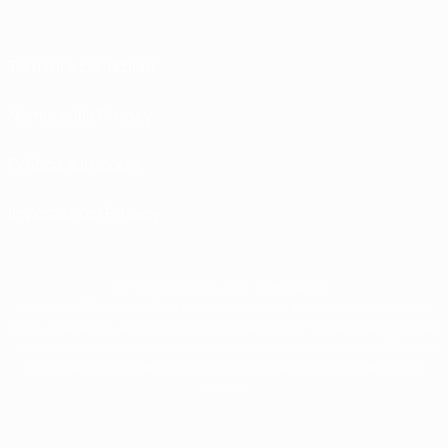
Termini e condizioni
Norme sulla Privacy
Politica sui cookie
Impostazioni Privacy
© 1998-2026 UEFA. Tutti i diritti riservati
La parola UEFA, il logo UEFA e tutti i marchi che si riferiscono a competizioni
UEFA, sono marchi registrati e/o copyright della UEFA. Tali marchi non possono
essere utilizzati in nessun modo per scopi commerciali. L'utilizzo di UEFA.com
sta a significare l'accettazione dei Termini e Condizioni e delle Norme sulla
Privacy.