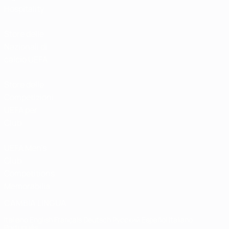
Hospitality
Store delle
Nazionali di
calcio UEFA
Store delle
Competizioni
UEFA per
Club
UEFA Men's
Club
Competitions
Memorabilia
CAMBIA LINGUA
Italiano
English
Français
Deutsch
Русский
Español
Italiano
Português