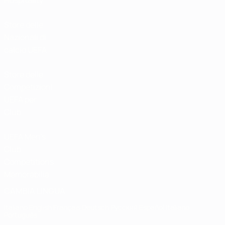
Hospitality
Store delle
Nazionali di
calcio UEFA
Store delle
Competizioni
UEFA per
Club
UEFA Men's
Club
Competitions
Memorabilia
CAMBIA LINGUA
Italiano
English
Français
Deutsch
Русский
Español
Italiano
Português