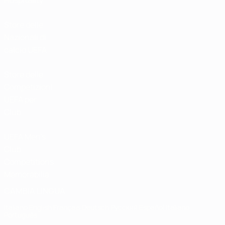
Hospitality
Store delle
Nazionali di
calcio UEFA
Store delle
Competizioni
UEFA per
Club
UEFA Men's
Club
Competitions
Memorabilia
CAMBIA LINGUA
Italiano
English
Français
Deutsch
Русский
Español
Italiano
Português