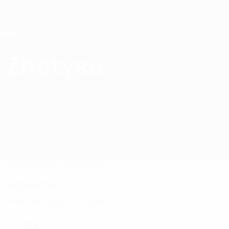
Passa
al
contenuto
principale
Home
Zhetysu
FC Zhetysu Taldykorgan
KAZ
Partite
Classifiche
Squadra
Squadra
Premier League Kazaka
Portieri