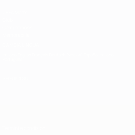
UEFA Men's
Club
Competitions
Memorabilia
CAMBIA LINGUA
Italiano
English
Français
Deutsch
Русский
Español
Italiano
Português
SEGUICI SU
Termini e condizioni