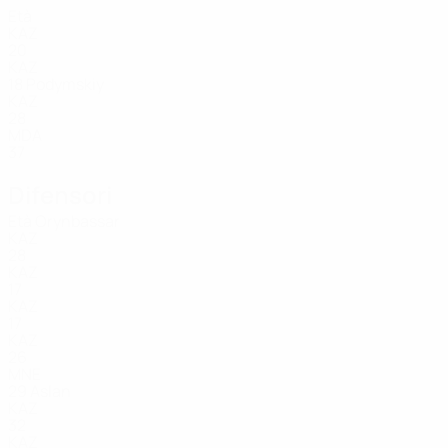
Età
KAZ
20
KAZ
18
Podymskiy
KAZ
28
MDA
37
Difensori
Età
Orynbassar
KAZ
28
KAZ
17
KAZ
17
KAZ
26
MNE
29
Aslan
KAZ
32
KAZ