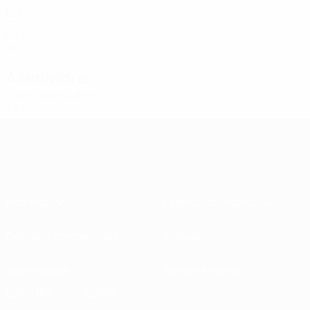
23
SLE
31
KAZ
28
Allenatore
Kairat Nurdauletov
KAZ
Informazioni
Federazioni Nazionali
Gestione competizioni
Sviluppo
Sostenibilità
Notizie e media
ESPLORA
ALTRO