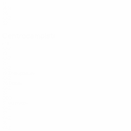
17
VEN
26
KAZ
32
Centrocampisti
Età
KAZ
19
KAZ
25
KAZ
19
Zhakipbayev
KAZ
26
Dobay
KAZ
24
GEO
31
Muzhikov
KAZ
37
KAZ
18
KAZ