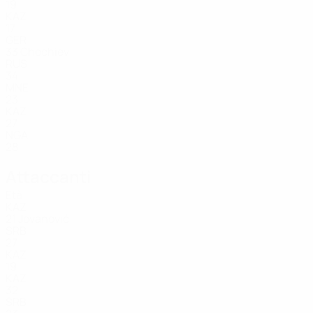
19
KAZ
17
GER
33
Chochiev
RUS
34
MNE
23
KAZ
27
NGA
28
Attaccanti
Età
KAZ
21
Jovanović
SRB
27
KAZ
19
KAZ
32
SRB