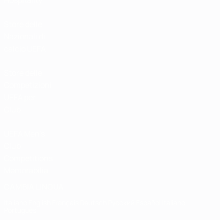
Hospitality
Store delle
Nazionali di
calcio UEFA
Store delle
Competizioni
UEFA per
Club
UEFA Men's
Club
Competitions
Memorabilia
CAMBIA LINGUA
Italiano
English
Français
Deutsch
Русский
Español
Italiano
Português