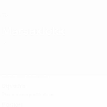
Passa
al
contenuto
principale
Home
Marsaxlokk
Marsaxlokk FC
MLT
Partite
Classifiche
Squadra
Squadra
Premier League Maltese
Portieri