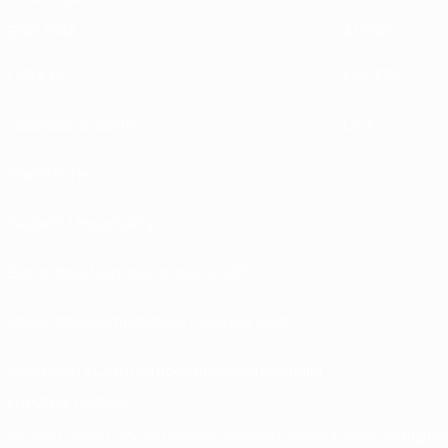
ESPLORA
ALTRO
UEFA.tv
MyUEFA
Calendario partite
UC3
Classifiche
Biglietti / Hospitality
Store delle Nazionali di calcio UEFA
Store delle Competizioni UEFA per Club
UEFA Men's Club Competitions Memorabilia
CAMBIA LINGUA
Italiano
English
Français
Deutsch
Русский
Español
Italiano
Português