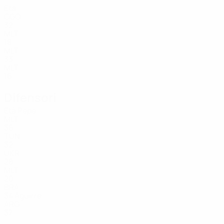
Età
CGO
32
MLT
18
MLT
33
MLT
16
Difensori
Età
Pepe
MLT
36
TUN
32
UKR
28
MLT
20
BRA
34
Aguirre
ARG
37