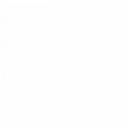
Centrocampisti
Età
ARG
30
MLT
20
N. Muscat
MLT
30
MLT
20
Caruana
MLT
34
WAL
28
ALB
27
MLT
19
LTU
30
MLT
18
CMR
29