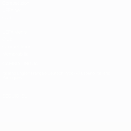
Competizioni
UEFA per
Club
UEFA Men's
Club
Competitions
Memorabilia
CAMBIA LINGUA
Italiano
English
Français
Deutsch
Русский
Español
Italiano
Português
SEGUICI SU