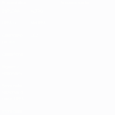
Sostenibilità
Notizie e media
ESPLORA
ALTRO
UEFA.tv
MyUEFA
Calendario
UC3
partite
Classifiche
Biglietti /
Hospitality
Store delle
Nazionali di
calcio UEFA
Store delle