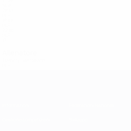
21
29
NGA
28
47
BLR
18
89
BLR
22
90
BLR
17
Allenatore
Dzmitry Liantsevich
BLR
Informazioni
Federazioni Nazionali
Gestione competizioni
Sviluppo