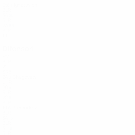
Età
Ignatovich
1
BLR
34
25
BLR
23
99
BLR
19
Difensori
Età
BLR
21
SRB
24
Chagovets
3
UKR
28
4
BLR
22
5
BLR
19
Premudrov
6
BLR
34
13
BLR
31
19
BLR