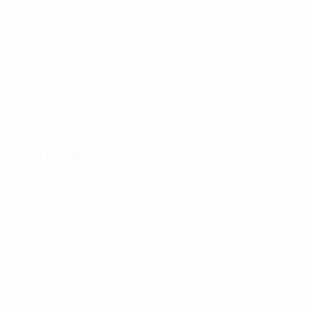
26
20
BLR
23
22
BLR
20
66
BLR
22
88
BLR
20
96
BLR
22
Centrocampisti
Età
BLR
21
UKR
34
2
CIV
21
Bykov
7
BLR
33
8
BLR
22
10
BLR