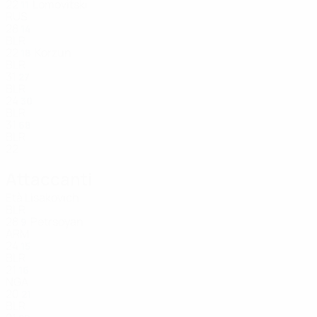
22
Lomovitski
11
RUS
28
14
BLR
22
Korzun
18
BLR
31
27
BLR
24
30
BLR
31
68
BLR
22
Attaccanti
Età
Lisakovich
BLR
28
Petrsoyan
9
ARM
24
15
BLR
21
16
NGA
20
21
BLR