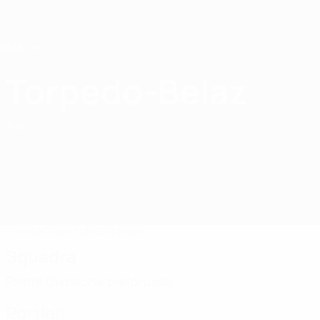
Passa
al
contenuto
principale
Home
Torpedo-Belaz
FC Torpedo-Belaz
BLR
Partite
Classifiche
Squadra
Squadra
Prima Divisione bielorussa
Portieri