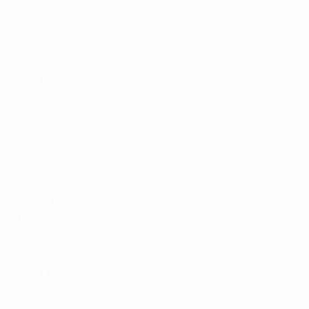
Hospitality
Store delle
Nazionali di
calcio UEFA
Store delle
Competizioni
UEFA per
Club
UEFA Men's
Club
Competitions
Memorabilia
CAMBIA LINGUA
Italiano
English
Français
Deutsch
Русский
Español
Italiano
Português