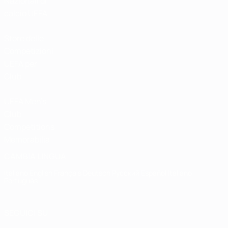
Nazionali di
calcio UEFA
Store delle
Competizioni
UEFA per
Club
UEFA Men's
Club
Competitions
Memorabilia
CAMBIA LINGUA
Italiano
English
Français
Deutsch
Русский
Español
Italiano
Português
SEGUICI SU