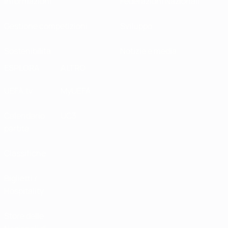
Informazioni
Federazioni Nazionali
Gestione competizioni
Sviluppo
Sostenibilità
Notizie e media
ESPLORA
ALTRO
UEFA.tv
MyUEFA
Calendario
UC3
partite
Classifiche
Biglietti /
Hospitality
Store delle