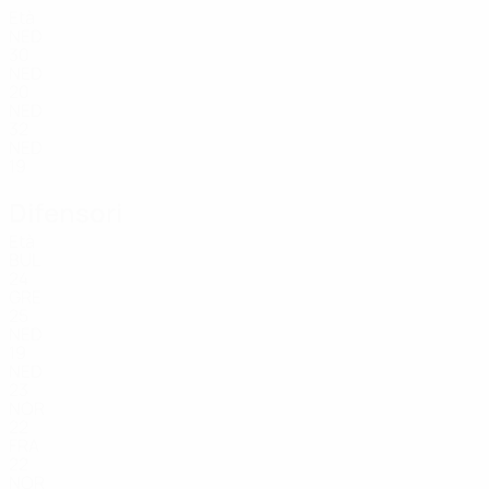
Età
NED
30
NED
20
NED
32
NED
19
Difensori
Età
BUL
24
GRE
25
NED
19
NED
23
NOR
22
FRA
22
NOR