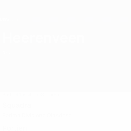
Passa
al
contenuto
principale
Home
Heerenveen
sc Heerenveen
NED
Partite
Classifiche
Squadra
Squadra
Eprima Divisione Olandese
Portieri