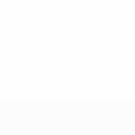
28
Attaccanti
Età
NED
17
NED
21
NED
20
BEL
23
DEN
25
Vente
SUR
27
29
FRA
20