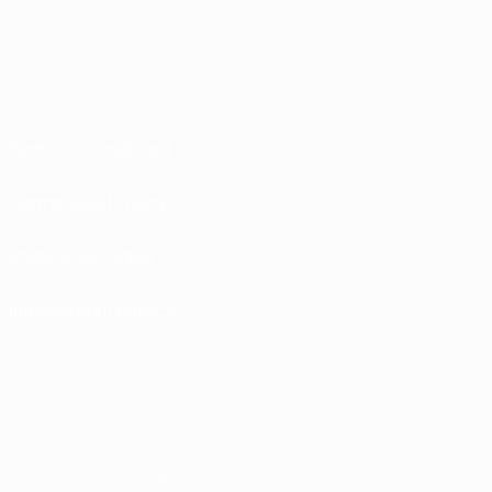
Termini e condizioni
Norme sulla Privacy
Politica sui cookie
Impostazioni Privacy
© 1998-2026 UEFA. Tutti i diritti riservati
La parola UEFA, il logo UEFA e tutti i marchi che si riferiscono a competizioni
UEFA, sono marchi registrati e/o copyright della UEFA. Tali marchi non possono
essere utilizzati in nessun modo per scopi commerciali. L'utilizzo di UEFA.com
sta a significare l'accettazione dei Termini e Condizioni e delle Norme sulla