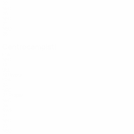
22
NED
20
NED
21
NED
28
Centrocampisti
Età
NED
19
BEL
19
Rivera
FRA
24
NED
23
Proper
NED
24
SWE
23
NED
23
NED