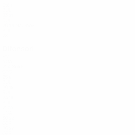
Età
1
BUL
23
21
BUL
20
Naumov
29
BUL
28
Difensori
Età
NGA
21
Soldo
4
CRO
25
6
BUL
20
15
BUL
24
18
BUL
21
20
UGA
30
22
GER
26
27
GER