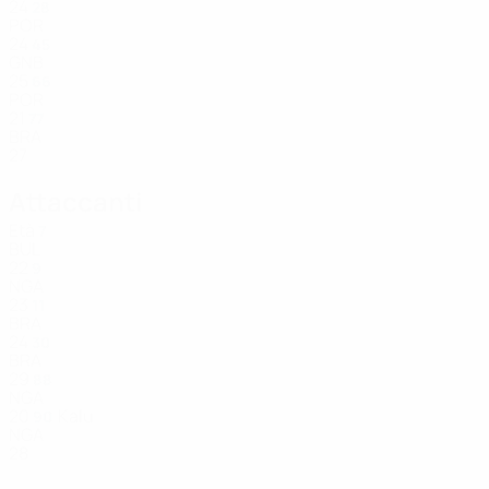
24
28
POR
24
45
GNB
25
66
POR
21
77
BRA
27
Attaccanti
Età
7
BUL
22
9
NGA
23
11
BRA
24
30
BRA
29
88
NGA
20
Kalu
90
NGA
28