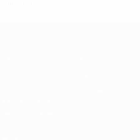
Allenatore
Stanislav Genchev
BUL
Informazioni
Federazioni Nazionali
Gestione competizioni
Sviluppo
Sostenibilità
Notizie e media
ESPLORA
ALTRO
UEFA.tv
MyUEFA
Calendario
UC3
partite