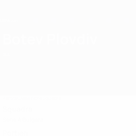
Passa
al
contenuto
principale
Home
Botev Plovdiv
PFC Botev Plovdiv
BUL
Partite
Classifiche
Squadra
Squadra
Serie A Bulgara
Portieri