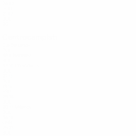
24
82
POR
21
87
BUL
26
Centrocampisti
Età
Baltanov
BUL
38
Nedelev
8
BUL
33
Chandarov
10
BUL
27
13
BUL
18
14
ESP
26
16
BUL
20
Milanov
17
BUL
34
19
GNB
25
23
BUL