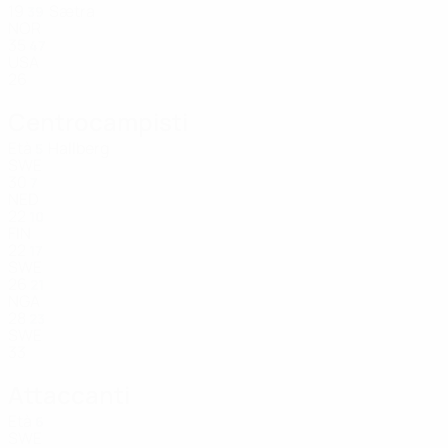
19
Sætra
39
NOR
35
47
USA
26
Centrocampisti
Età
Hallberg
5
SWE
30
7
NED
22
10
FIN
22
17
SWE
26
21
NGA
28
23
SWE
33
Attaccanti
Età
6
SWE