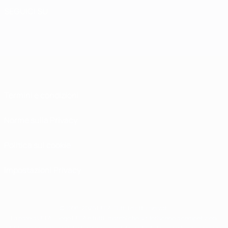
SEGUICI SU
Termini e condizioni
Norme sulla Privacy
Politica sui cookie
Impostazioni Privacy
© 1998-2026 UEFA. Tutti i diritti riservati
La parola UEFA, il logo UEFA e tutti i marchi che si riferiscono a competizioni