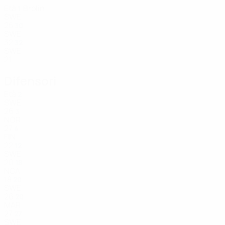
Età
Brolin
1
SWE
25
30
SWE
32
32
SWE
21
Difensori
Età
2
SWE
26
3
NOR
27
4
FIN
22
12
SWE
20
18
NGA
18
20
SWE
26
20
MAR
27
27
SWE