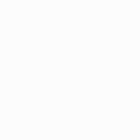
Store delle
Nazionali di
calcio UEFA
Store delle
Competizioni
UEFA per
Club
UEFA Men's
Club
Competitions
Memorabilia
CAMBIA LINGUA
Italiano
English
Français
Deutsch
Русский
Español
Italiano
Português