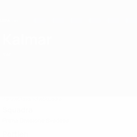
Passa
al
contenuto
principale
Home
Kalmar
Kalmar FF
SWE
Partite
Classifiche
Squadra
Squadra
Prima Divisione Svedese
Portieri