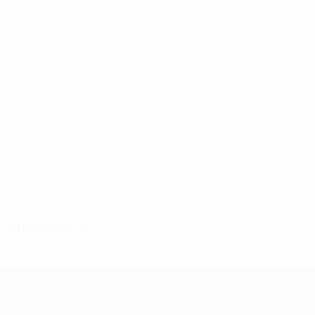
21
9
SWE
25
11
FIN
26
13
SWE
19
14
SWE
17
22
SWE
22
24
ENG
22
28
SWE
24
70
DEN
24
Allenatore
Toni Koskela
FIN