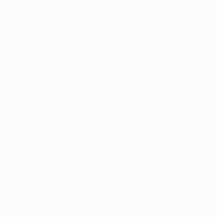
Termini e condizioni
Norme sulla Privacy
Politica sui cookie
Impostazioni Privacy
© 1998-2026 UEFA. Tutti i diritti riservati
La parola UEFA, il logo UEFA e tutti i marchi che si riferiscono a competizioni
UEFA, sono marchi registrati e/o copyright della UEFA. Tali marchi non possono
essere utilizzati in nessun modo per scopi commerciali. L'utilizzo di UEFA.com
sta a significare l'accettazione dei Termini e Condizioni e delle Norme sulla
Privacy.