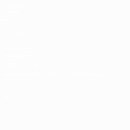
Competizioni
UEFA per
Club
UEFA Men's
Club
Competitions
Memorabilia
CAMBIA LINGUA
Italiano
English
Français
Deutsch
Русский
Español
Italiano
Português
SEGUICI SU