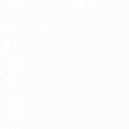
Sostenibilità
Notizie e media
ESPLORA
ALTRO
UEFA.tv
MyUEFA
Calendario
UC3
partite
Classifiche
Biglietti /
Hospitality
Store delle
Nazionali di
calcio UEFA
Store delle