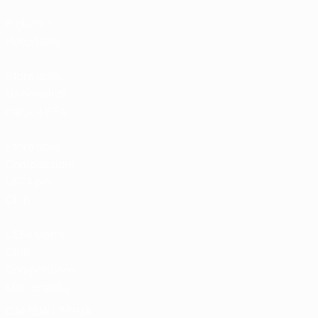
Biglietti /
Hospitality
Store delle
Nazionali di
calcio UEFA
Store delle
Competizioni
UEFA per
Club
UEFA Men's
Club
Competitions
Memorabilia
CAMBIA LINGUA