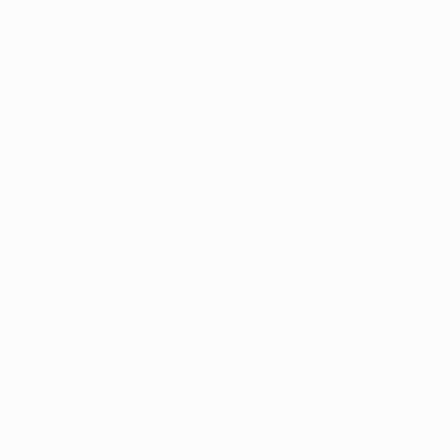
Termini e condizioni
Norme sulla Privacy
Politica sui cookie
Impostazioni Privacy
© 1998-2026 UEFA. Tutti i diritti riservati
La parola UEFA, il logo UEFA e tutti i marchi che si riferiscono a competizioni
UEFA, sono marchi registrati e/o copyright della UEFA. Tali marchi non possono
essere utilizzati in nessun modo per scopi commerciali. L'utilizzo di UEFA.com
sta a significare l'accettazione dei Termini e Condizioni e delle Norme sulla
Privacy.