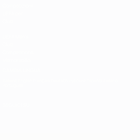
Competizioni
UEFA per
Club
UEFA Men's
Club
Competitions
Memorabilia
CAMBIA LINGUA
Italiano
English
Français
Deutsch
Русский
Español
Italiano
Português
SEGUICI SU