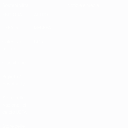
Sostenibilità
Notizie e media
ESPLORA
ALTRO
UEFA.tv
MyUEFA
Calendario
UC3
partite
Classifiche
Biglietti /
Hospitality
Store delle
Nazionali di
calcio UEFA
Store delle