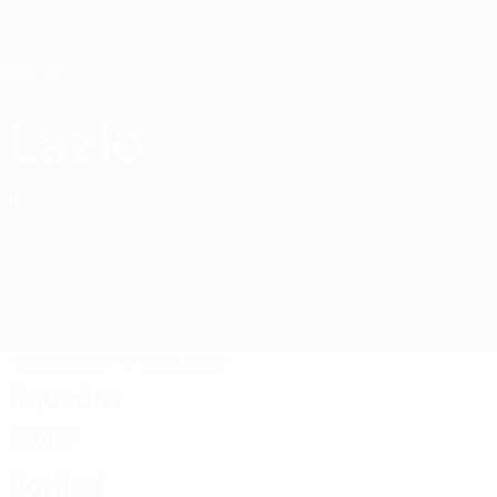
Passa
al
contenuto
principale
Home
Lazio
S.S. Lazio
ITA
Partite
Classifiche
Squadra
Squadra
Serie A
Portieri