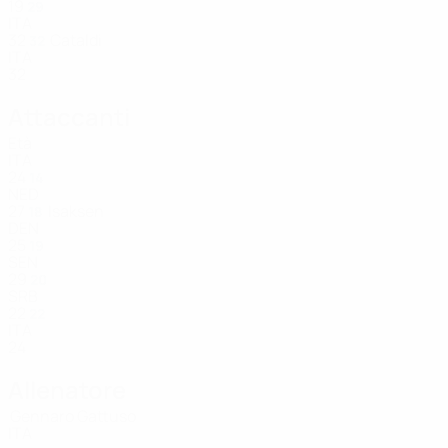
19
29
ITA
32
Cataldi
32
ITA
32
Attaccanti
Età
ITA
24
14
NED
27
Isaksen
18
DEN
25
19
SEN
29
20
SRB
22
22
ITA
24
Allenatore
Gennaro Gattuso
ITA