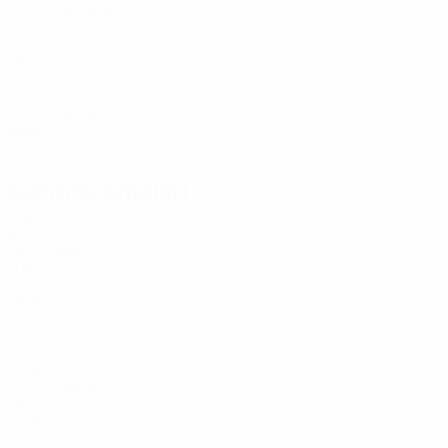
26
Pedraza
23
ESP
30
25
DEN
23
44
ITA
23
Marušić
77
MNE
33
Centrocampisti
Età
ESP
19
Rovella
6
ITA
24
7
NGA
25
10
ITA
31
21
MAR
22
Taylor
24
NED
24
28
POL