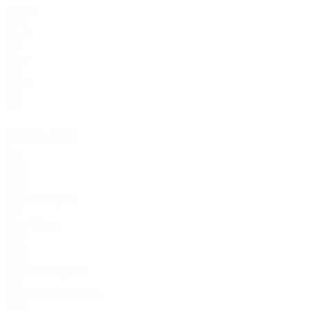
Età
35
GRE
24
40
ITA
21
55
ITA
24
59
ITA
20
Difensori
Età
BRA
21
2
FRA
32
Pellegrini
3
ITA
27
Patric
4
ESP
33
5
NED
28
Romagnoli
13
ITA
31
Nuno Tavares
17
POR