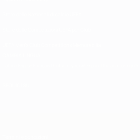
Store delle Nazionali di calcio UEFA
Store delle Competizioni UEFA per Club
UEFA Men's Club Competitions Memorabilia
CAMBIA LINGUA
Italiano
English
Français
Deutsch
Русский
Español
Italiano
Português
SEGUICI SU
Termini e condizioni