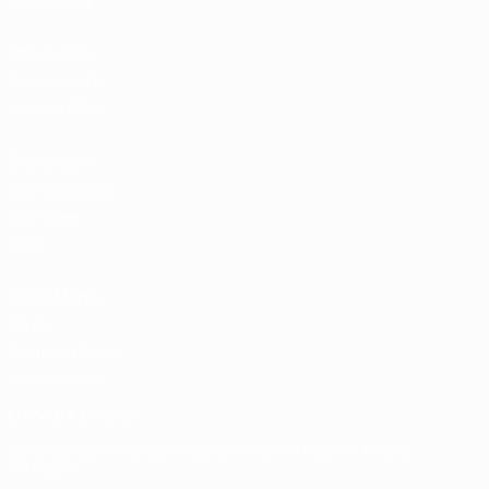
Hospitality
Store delle
Nazionali di
calcio UEFA
Store delle
Competizioni
UEFA per
Club
UEFA Men's
Club
Competitions
Memorabilia
CAMBIA LINGUA
Italiano
English
Français
Deutsch
Русский
Español
Italiano
Português