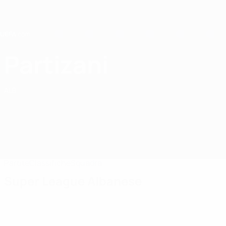
Passa
al
contenuto
principale
Home
Partizani
FK Partizani
ALB
Partite
Classifiche
Squadra
Super League Albanese