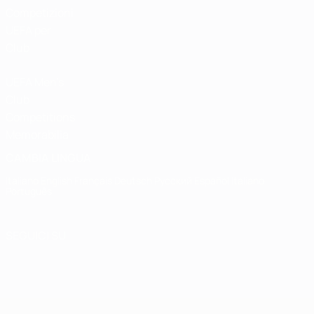
Competizioni
UEFA per
Club
UEFA Men's
Club
Competitions
Memorabilia
CAMBIA LINGUA
Italiano
English
Français
Deutsch
Русский
Español
Italiano
Português
SEGUICI SU