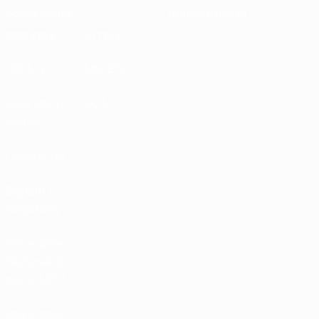
Sostenibilità
Notizie e media
ESPLORA
ALTRO
UEFA.tv
MyUEFA
Calendario
UC3
partite
Classifiche
Biglietti /
Hospitality
Store delle
Nazionali di
calcio UEFA
Store delle