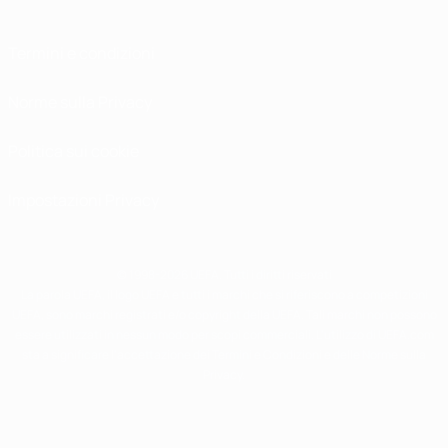
Termini e condizioni
Norme sulla Privacy
Politica sui cookie
Impostazioni Privacy
© 1998-2026 UEFA. Tutti i diritti riservati
La parola UEFA, il logo UEFA e tutti i marchi che si riferiscono a competizioni
UEFA, sono marchi registrati e/o copyright della UEFA. Tali marchi non possono
essere utilizzati in nessun modo per scopi commerciali. L'utilizzo di UEFA.com
sta a significare l'accettazione dei Termini e Condizioni e delle Norme sulla
Privacy.