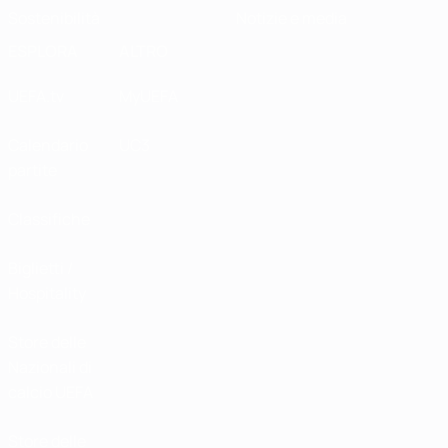
Sostenibilità
Notizie e media
ESPLORA
ALTRO
UEFA.tv
MyUEFA
Calendario
UC3
partite
Classifiche
Biglietti /
Hospitality
Store delle
Nazionali di
calcio UEFA
Store delle