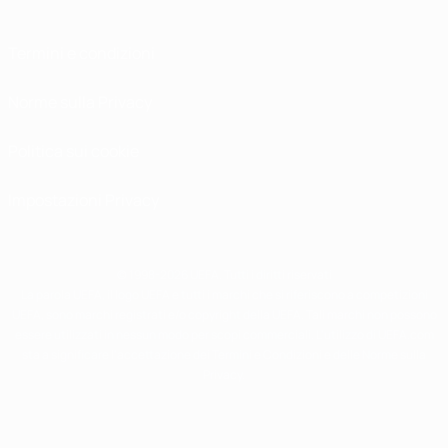
Termini e condizioni
Norme sulla Privacy
Politica sui cookie
Impostazioni Privacy
© 1998-2026 UEFA. Tutti i diritti riservati
La parola UEFA, il logo UEFA e tutti i marchi che si riferiscono a competizioni
UEFA, sono marchi registrati e/o copyright della UEFA. Tali marchi non possono
essere utilizzati in nessun modo per scopi commerciali. L'utilizzo di UEFA.com
sta a significare l'accettazione dei Termini e Condizioni e delle Norme sulla
Privacy.