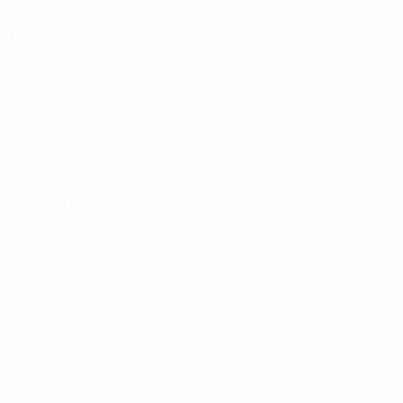
Competizioni
UEFA per
Club
UEFA Men's
Club
Competitions
Memorabilia
CAMBIA LINGUA
Italiano
English
Français
Deutsch
Русский
Español
Italiano
Português
SEGUICI SU