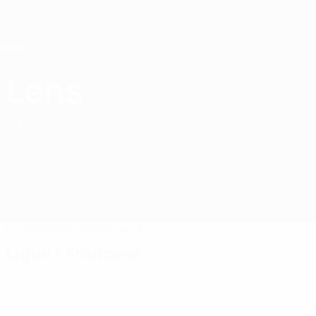
Passa
al
contenuto
principale
Home
Lens
RC Lens
FRA
Partite
Classifiche
Squadra
Ligue 1 Francese