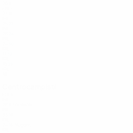
26
5
ENG
27
15
IRL
25
23
IRL
28
24
IRL
24
30
IRL
17
32
IRL
18
39
IRL
18
Centrocampisti
Età
6
IRL
28
Forrester
8
IRL
33
10
IRL
24
Nugent
16
IRL