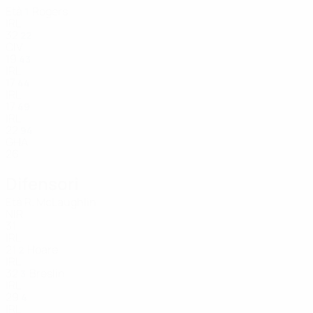
Età
Rogers
1
IRL
32
22
CIV
19
43
IRL
17
44
IRL
17
49
IRL
22
94
GHA
26
Difensori
Età
R. McLaughlin
NIR
31
IRL
21
Hoare
2
IRL
32
Breslin
3
IRL
29
4
IRL