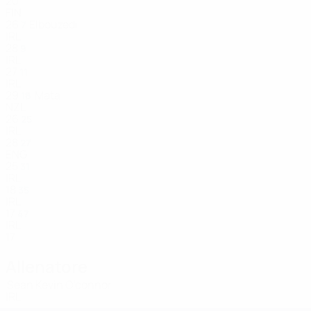
20
FIN
26
Elbouzedi
7
IRL
28
9
IRL
27
11
IRL
29
Mata
18
NZL
26
25
IRL
28
27
ENG
25
31
IRL
18
35
IRL
17
47
IRL
17
Allenatore
Sean Kevin O'connor
IRL