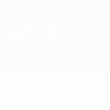
Passa
al
contenuto
principale
Home
Austria Wien
FK Austria Wien
AUT
Partite
Classifiche
Squadra
Bundesliga austriaca