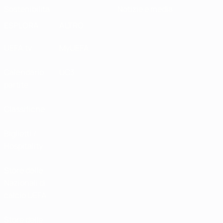
Sostenibilità
Notizie e media
ESPLORA
ALTRO
UEFA.tv
MyUEFA
Calendario
UC3
partite
Classifiche
Biglietti /
Hospitality
Store delle
Nazionali di
calcio UEFA
Store delle