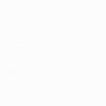
Competizioni
UEFA per
Club
UEFA Men's
Club
Competitions
Memorabilia
CAMBIA LINGUA
Italiano
English
Français
Deutsch
Русский
Español
Italiano
Português
SEGUICI SU