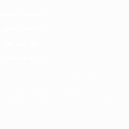
Termini e condizioni
Norme sulla Privacy
Politica sui cookie
Impostazioni Privacy
© 1998-2026 UEFA. Tutti i diritti riservati
La parola UEFA, il logo UEFA e tutti i marchi che si riferiscono a competizioni
UEFA, sono marchi registrati e/o copyright della UEFA. Tali marchi non possono
essere utilizzati in nessun modo per scopi commerciali. L'utilizzo di UEFA.com
sta a significare l'accettazione dei Termini e Condizioni e delle Norme sulla
Privacy.