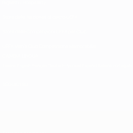
Biglietti / Hospitality
Store delle Nazionali di calcio UEFA
Store delle Competizioni UEFA per Club
UEFA Men's Club Competitions Memorabilia
CAMBIA LINGUA
Italiano
English
Français
Deutsch
Русский
Español
Italiano
Português
SEGUICI SU