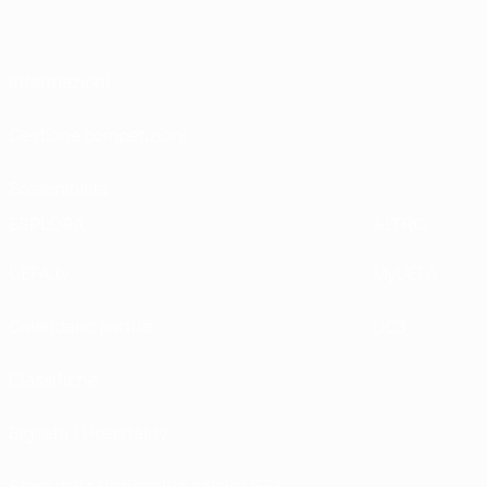
Informazioni
Gestione competizioni
Sostenibilità
ESPLORA
ALTRO
UEFA.tv
MyUEFA
Calendario partite
UC3
Classifiche
Biglietti / Hospitality
Store delle Nazionali di calcio UEFA