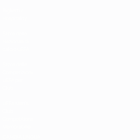
Biglietti /
Hospitality
Store delle
Nazionali di
calcio UEFA
Store delle
Competizioni
UEFA per
Club
UEFA Men's
Club
Competitions
Memorabilia
CAMBIA LINGUA