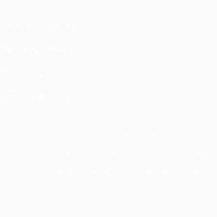
Termini e condizioni
Norme sulla Privacy
Politica sui cookie
Impostazioni Privacy
© 1998-2026 UEFA. Tutti i diritti riservati
La parola UEFA, il logo UEFA e tutti i marchi che si riferiscono a competizioni
UEFA, sono marchi registrati e/o copyright della UEFA. Tali marchi non possono
essere utilizzati in nessun modo per scopi commerciali. L'utilizzo di UEFA.com
sta a significare l'accettazione dei Termini e Condizioni e delle Norme sulla
Privacy.