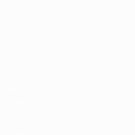
Sostenibilità
Notizie e media
ESPLORA
ALTRO
UEFA.tv
MyUEFA
Calendario
UC3
partite
Classifiche
Biglietti /
Hospitality
Store delle
Nazionali di
calcio UEFA
Store delle