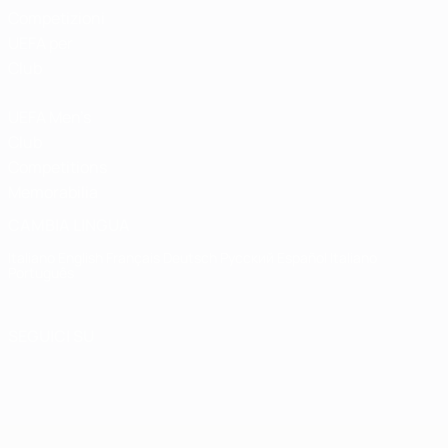
Competizioni
UEFA per
Club
UEFA Men's
Club
Competitions
Memorabilia
CAMBIA LINGUA
Italiano
English
Français
Deutsch
Русский
Español
Italiano
Português
SEGUICI SU