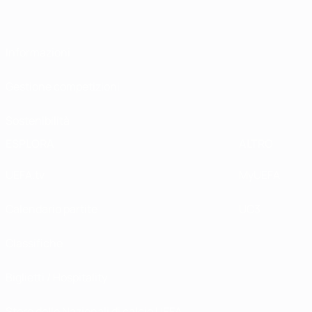
Informazioni
Gestione competizioni
Sostenibilità
ESPLORA
ALTRO
UEFA.tv
MyUEFA
Calendario partite
UC3
Classifiche
Biglietti / Hospitality
Store delle Nazionali di calcio UEFA