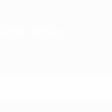
roki Brijeg
egovina