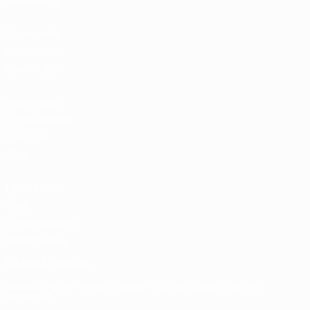
Hospitality
Store delle
Nazionali di
calcio UEFA
Store delle
Competizioni
UEFA per
Club
UEFA Men's
Club
Competitions
Memorabilia
CAMBIA LINGUA
Italiano
English
Français
Deutsch
Русский
Español
Italiano
Português