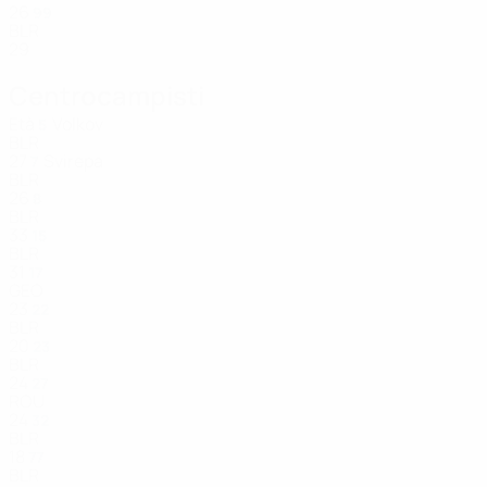
26
99
BLR
29
Centrocampisti
Età
Volkov
5
BLR
27
Svirepa
7
BLR
26
8
BLR
33
15
BLR
31
17
GEO
23
22
BLR
20
23
BLR
24
27
ROU
24
32
BLR
18
77
BLR