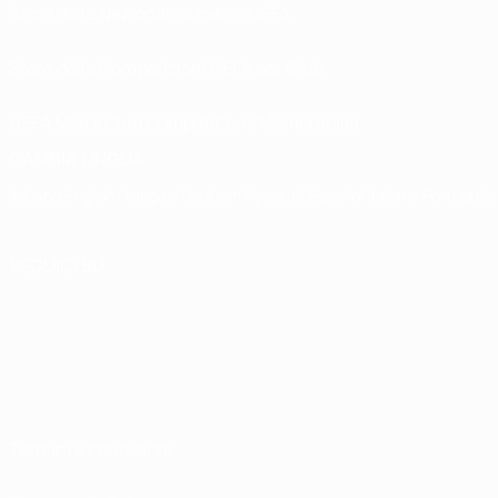
Store delle Nazionali di calcio UEFA
Store delle Competizioni UEFA per Club
UEFA Men's Club Competitions Memorabilia
CAMBIA LINGUA
Italiano
English
Français
Deutsch
Русский
Español
Italiano
Português
SEGUICI SU
Termini e condizioni