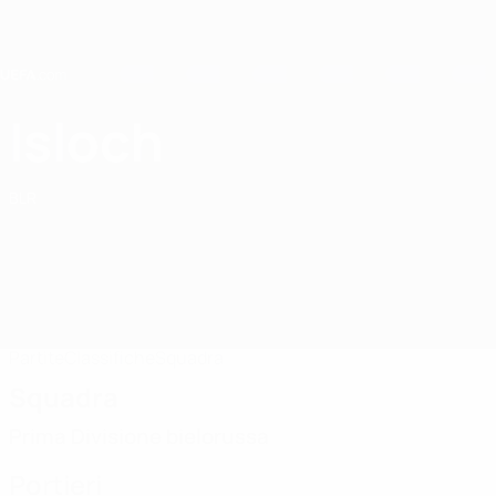
Passa
al
contenuto
principale
Home
Isloch
FC Isloch
BLR
Partite
Classifiche
Squadra
Squadra
Prima Divisione bielorussa
Portieri