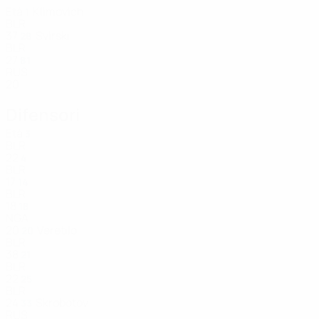
Età
Klimovich
1
BLR
37
Svirski
28
BLR
27
81
RUS
20
Difensori
Età
3
BLR
22
4
BLR
17
14
BLR
18
18
NGA
20
Veretilo
20
BLR
38
21
BLR
22
25
BLR
24
Skrobotov
33
RUS