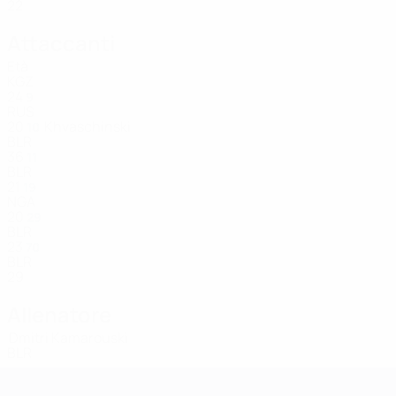
22
Attaccanti
Età
KGZ
24
9
RUS
20
Khvaschinski
10
BLR
36
11
BLR
21
19
NGA
20
29
BLR
23
70
BLR
29
Allenatore
Dmitri Kamarouski
BLR