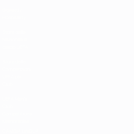
Biglietti /
Hospitality
Store delle
Nazionali di
calcio UEFA
Store delle
Competizioni
UEFA per
Club
UEFA Men's
Club
Competitions
Memorabilia
CAMBIA LINGUA