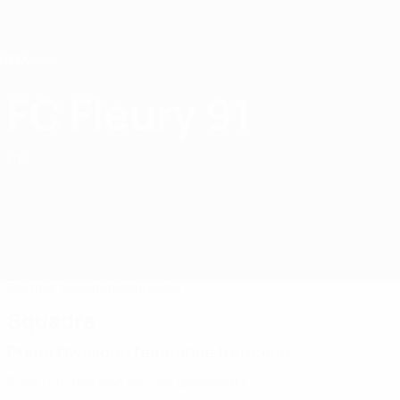
Passa
al
contenuto
principale
Home
FC Fleury 91
FC Fleury 91
FRA
Partite
Classifiche
Squadra
Squadra
Prima Divisione femminile francese
Rosa ufficiale non ancora disponibile