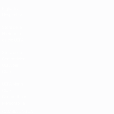
Biglietti /
Hospitality
Store delle
Nazionali di
calcio UEFA
Store delle
Competizioni
UEFA per
Club
UEFA Men's
Club
Competitions
Memorabilia
CAMBIA LINGUA