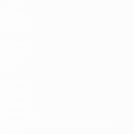
Hospitality
Store delle
Nazionali di
calcio UEFA
Store delle
Competizioni
UEFA per
Club
UEFA Men's
Club
Competitions
Memorabilia
CAMBIA LINGUA
Italiano
English
Français
Deutsch
Русский
Español
Italiano
Português