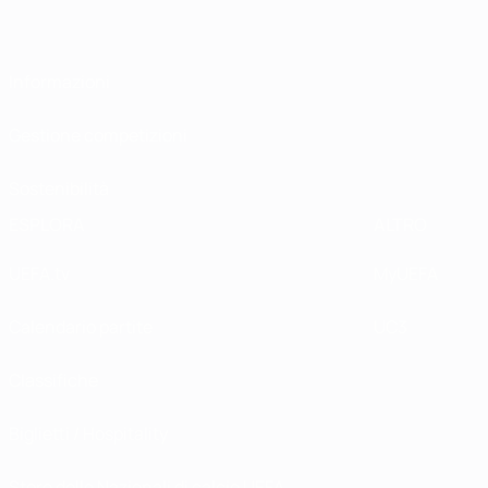
Informazioni
Gestione competizioni
Sostenibilità
ESPLORA
ALTRO
UEFA.tv
MyUEFA
Calendario partite
UC3
Classifiche
Biglietti / Hospitality
Store delle Nazionali di calcio UEFA