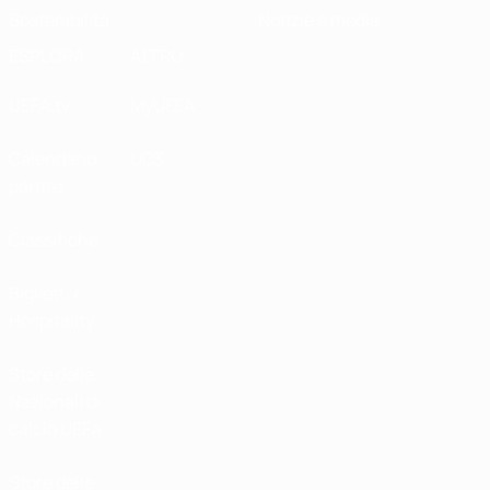
Sostenibilità
Notizie e media
ESPLORA
ALTRO
UEFA.tv
MyUEFA
Calendario
UC3
partite
Classifiche
Biglietti /
Hospitality
Store delle
Nazionali di
calcio UEFA
Store delle