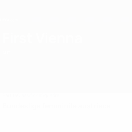
Passa
al
contenuto
principale
Home
First Vienna
First Vienna FC
AUT
Partite
Classifiche
Squadra
Bundesliga femminile austriaca