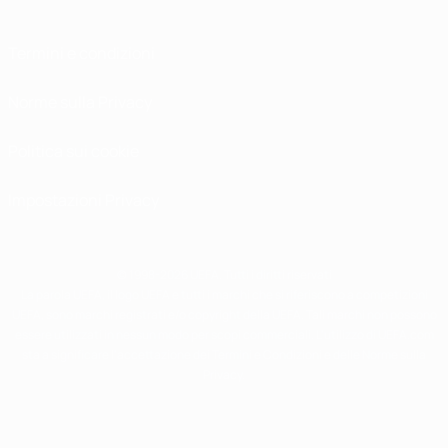
Termini e condizioni
Norme sulla Privacy
Politica sui cookie
Impostazioni Privacy
© 1998-2026 UEFA. Tutti i diritti riservati
La parola UEFA, il logo UEFA e tutti i marchi che si riferiscono a competizioni
UEFA, sono marchi registrati e/o copyright della UEFA. Tali marchi non possono
essere utilizzati in nessun modo per scopi commerciali. L'utilizzo di UEFA.com
sta a significare l'accettazione dei Termini e Condizioni e delle Norme sulla
Privacy.