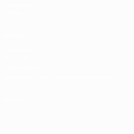
Competizioni
UEFA per
Club
UEFA Men's
Club
Competitions
Memorabilia
CAMBIA LINGUA
Italiano
English
Français
Deutsch
Русский
Español
Italiano
Português
SEGUICI SU