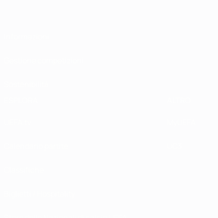
Informazioni
Gestione competizioni
Sostenibilità
ESPLORA
ALTRO
UEFA.tv
MyUEFA
Calendario partite
UC3
Classifiche
Biglietti / Hospitality
Store delle Nazionali di calcio UEFA