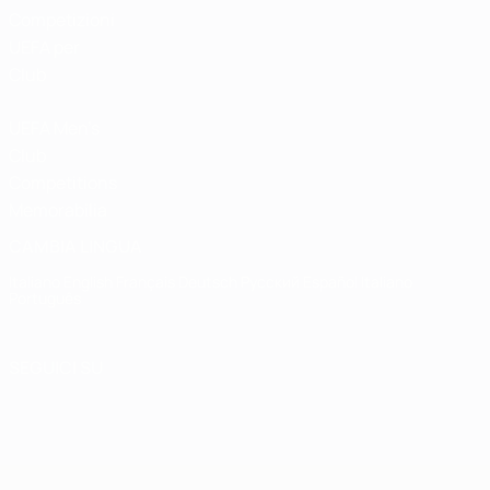
Competizioni
UEFA per
Club
UEFA Men's
Club
Competitions
Memorabilia
CAMBIA LINGUA
Italiano
English
Français
Deutsch
Русский
Español
Italiano
Português
SEGUICI SU