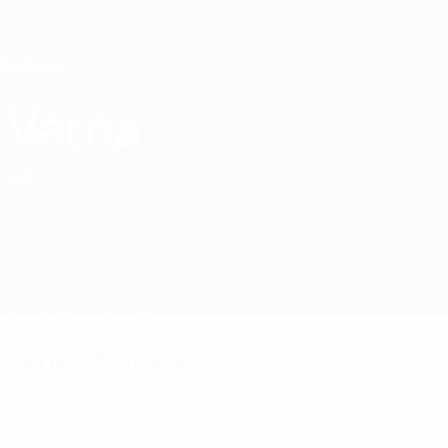
Passa
al
contenuto
principale
Home
Varna
Varna City
BUL
Partite
Classifiche
Squadra
Serie A Bulgara