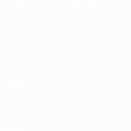
Sostenibilità
Notizie e media
ESPLORA
ALTRO
UEFA.tv
MyUEFA
Calendario
UC3
partite
Classifiche
Biglietti /
Hospitality
Store delle
Nazionali di
calcio UEFA
Store delle