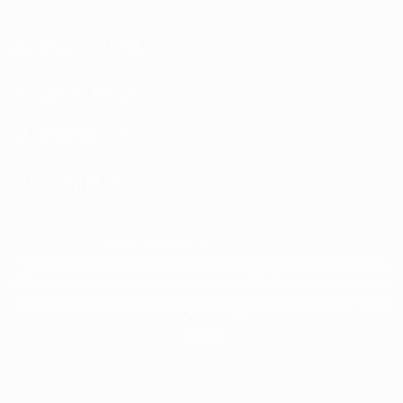
Termini e condizioni
Norme sulla Privacy
Politica sui cookie
Impostazioni Privacy
© 1998-2026 UEFA. Tutti i diritti riservati
La parola UEFA, il logo UEFA e tutti i marchi che si riferiscono a competizioni
UEFA, sono marchi registrati e/o copyright della UEFA. Tali marchi non possono
essere utilizzati in nessun modo per scopi commerciali. L'utilizzo di UEFA.com
sta a significare l'accettazione dei Termini e Condizioni e delle Norme sulla
Privacy.