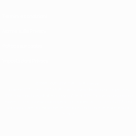
Termini e condizioni
Norme sulla Privacy
Politica sui cookie
Impostazioni Privacy
© 1998-2026 UEFA. Tutti i diritti riservati
La parola UEFA, il logo UEFA e tutti i marchi che si riferiscono a competizioni
UEFA, sono marchi registrati e/o copyright della UEFA. Tali marchi non possono
essere utilizzati in nessun modo per scopi commerciali. L'utilizzo di UEFA.com
sta a significare l'accettazione dei Termini e Condizioni e delle Norme sulla
Privacy.