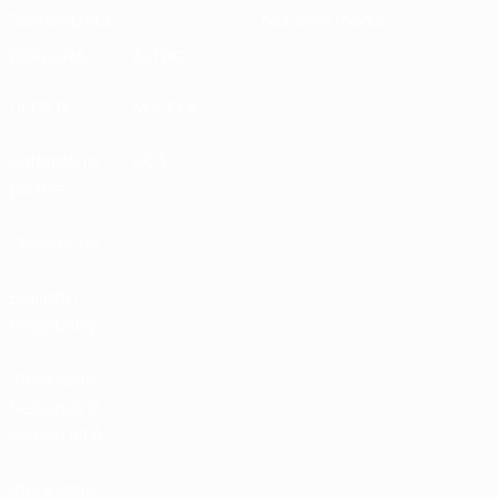
Sostenibilità
Notizie e media
ESPLORA
ALTRO
UEFA.tv
MyUEFA
Calendario
UC3
partite
Classifiche
Biglietti /
Hospitality
Store delle
Nazionali di
calcio UEFA
Store delle