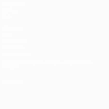
Competizioni
UEFA per
Club
UEFA Men's
Club
Competitions
Memorabilia
CAMBIA LINGUA
Italiano
English
Français
Deutsch
Русский
Español
Italiano
Português
SEGUICI SU