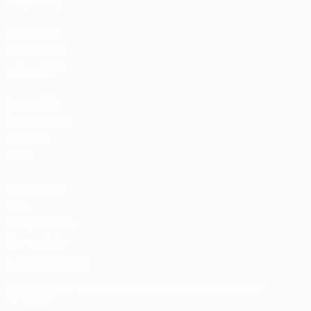
Hospitality
Store delle
Nazionali di
calcio UEFA
Store delle
Competizioni
UEFA per
Club
UEFA Men's
Club
Competitions
Memorabilia
CAMBIA LINGUA
Italiano
English
Français
Deutsch
Русский
Español
Italiano
Português