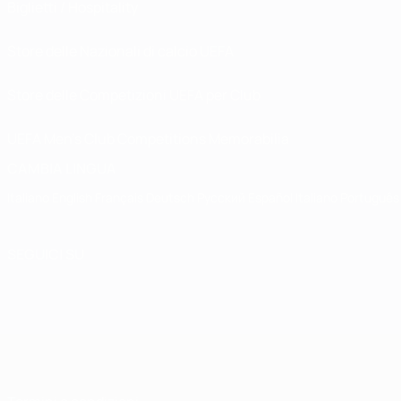
Biglietti / Hospitality
Store delle Nazionali di calcio UEFA
Store delle Competizioni UEFA per Club
UEFA Men's Club Competitions Memorabilia
CAMBIA LINGUA
Italiano
English
Français
Deutsch
Русский
Español
Italiano
Português
SEGUICI SU